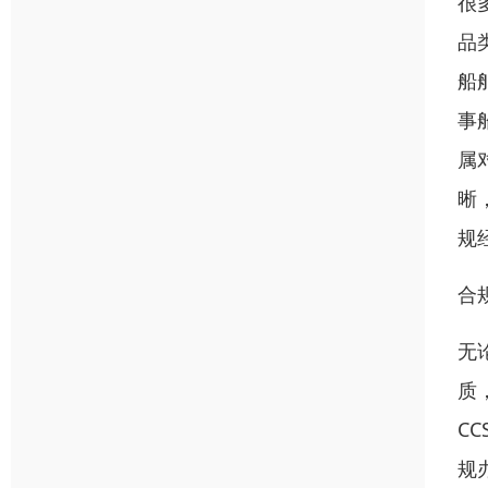
很
品
船
事
属
晰
规
合
无
质
C
规