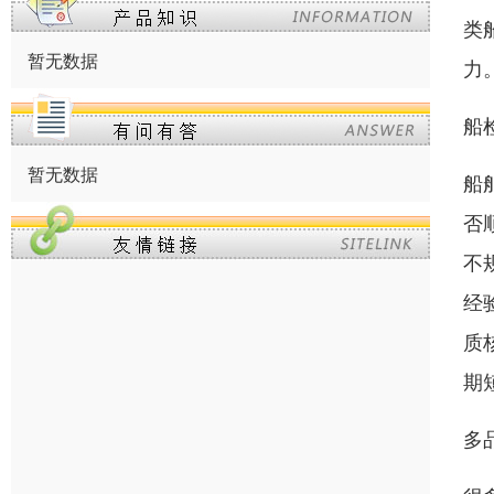
类
暂无数据
力
船
暂无数据
船
否
不
经
质
期
多