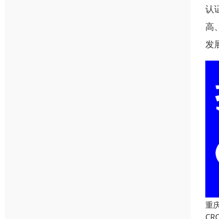
认
高
发
重
C