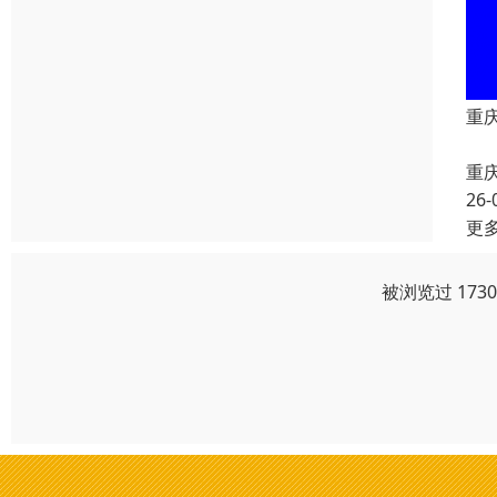
重
重
26-
更
被浏览过 173