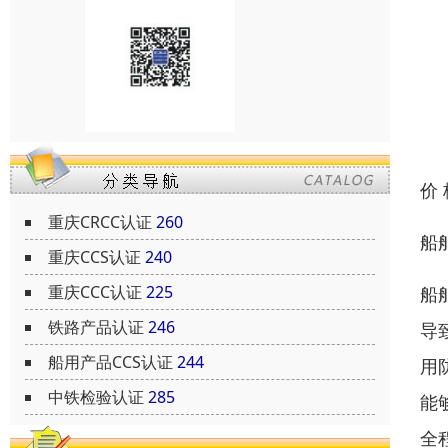
价
重庆CRCC认证
260
船
重庆CCS认证
240
重庆CCC认证
225
船
铁路产品认证
246
导
船用产品CCS认证
244
用
中铁检验认证
285
能
全