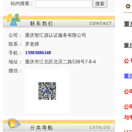
站内搜索：
重
公司：
重庆智汇源认证服务有限公司
联系：
罗老师
重
手机：
13983086348
公 
地址：
重庆市江北区北滨二路538号7-8-4
微信：
重
公
公
与