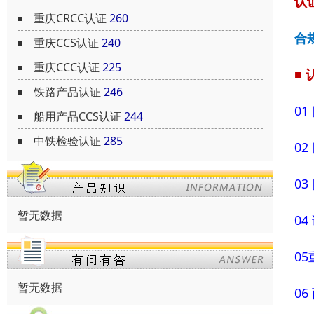
认
重庆CRCC认证
260
合
重庆CCS认证
240
重庆CCC认证
225
■
铁路产品认证
246
0
船用产品CCS认证
244
中铁检验认证
285
0
0
暂无数据
0
0
暂无数据
0