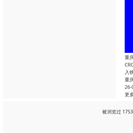
重
C
入
重
26-
更
被浏览过 175