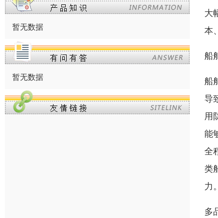
大
暂无数据
本
船
暂无数据
船
导
用
能
全
类
力
多