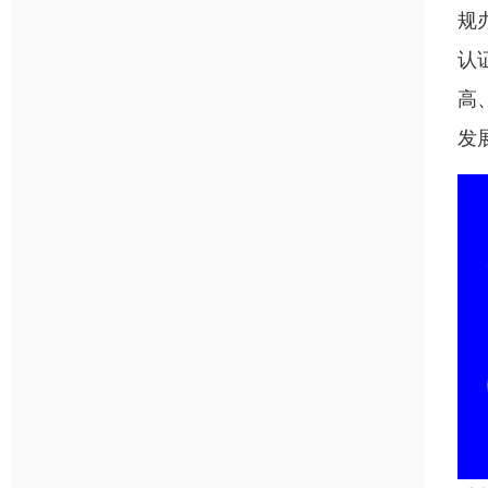
规
认
高
发