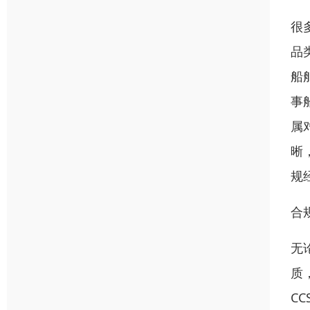
很
品
船
事
属
晰
规
合
无
质
C