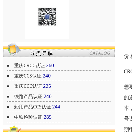
价
重庆CRCC认证
260
C
重庆CCS认证
240
重庆CCC认证
225
想
铁路产品认证
246
的
船用产品CCS认证
244
本
中铁检验认证
285
号
期