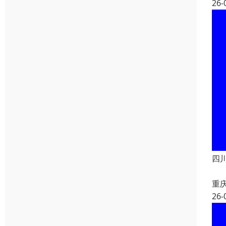
26-
四
重
26-