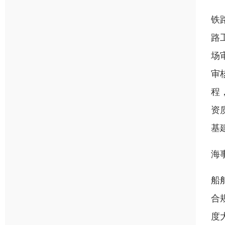
铁
路
场
审
程
资
基
海
船
合
度