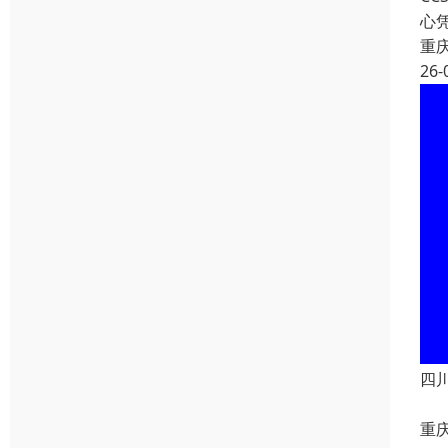
心
重
26-
四
重