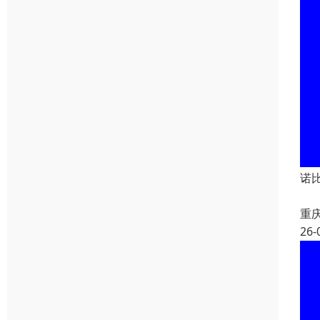
诺
重
26-