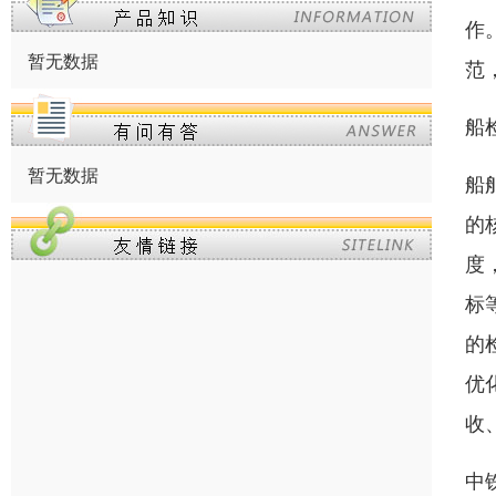
作
暂无数据
范
船
暂无数据
船
的
度
标
的
优
收
中