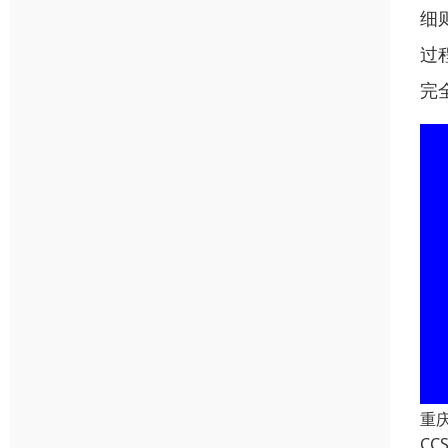
细
过
完
重
C