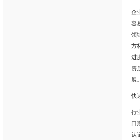
企
容
领
方
进
资
展
快
行
口
认