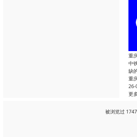
重
中
缺
重
26-
更
被浏览过 174