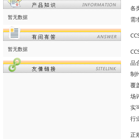
各
暂无数据
需
C
暂无数据
C
品
制
覆
场
实
行
正