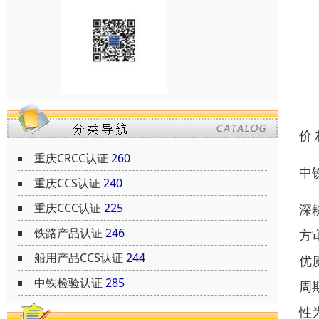
价
重庆CRCC认证
260
中
重庆CCS认证
240
重庆CCC认证
225
深
铁路产品认证
246
方
船用产品CCS认证
244
优
中铁检验认证
285
周
性