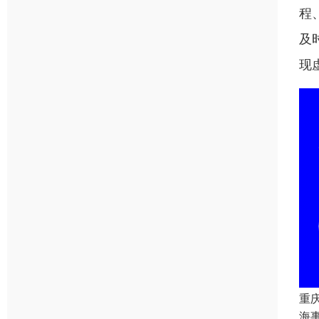
程
及
现
重
海