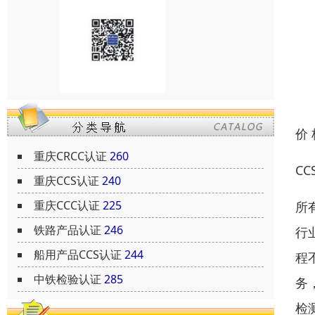
价
重庆CRCC认证
260
C
重庆CCS认证
240
重庆CCC认证
225
所
铁路产品认证
246
行
船用产品CCS认证
244
程
中铁检验认证
285
务
检