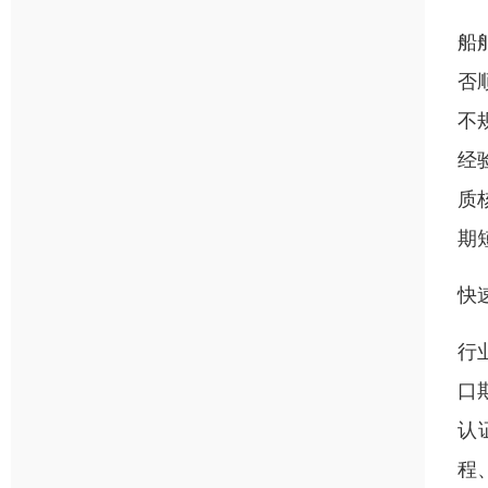
船
否
不
经
质
期
快
行
口
认
程