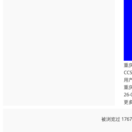
重
C
用
重
26-
更
被浏览过 176