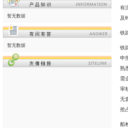
有
暂无数据
及
铁
暂无数据
铁
申
熟
需
审
无
抢
船